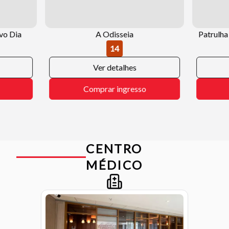
o Dia
A Odisseia
Patrulha
14
Ver detalhes
Comprar ingresso
CENTRO
MÉDICO